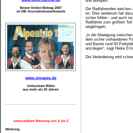
und anhupen.
Bester Online-Beitrag 2007
Die Radfahrenden weichen a
im DB-Journalistenwettbewerb
ist. Dies wiederum hat daz
sicher fühlen - und auch ni
Radfahrer zum größten Teil 
wegklingeln.
„In der Abwägung zwischen 
dem sicher vorhandenen Par
und Bastei rund 50 Parkplät
anzulegen“, sagt Heike Erns
Die Veränderung wird schne
www.simages.de
Unfassbare Bilder
aus mehr als 30 Jahren
unbezahlbare Werbung von A bis Z
Werbung