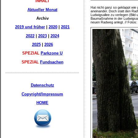
INHALT
Hat nicht ganz so geklappt wie 
Aktueller Monat
aneinander. Doch statt den Ra
Ludwigsallee zu verlegen (Bild
Archiv
Baumaßnahme in der Ludwigsallee
neuen Radweg anlegt. // Fotos:
2019 und früher
|
2020
|
2021
2022
|
2023
|
2024
2025
|
2026
SPEZIAL
Parkzone U
SPEZIAL
Fundsachen
Datenschutz
Copyright/Impressum
HOME