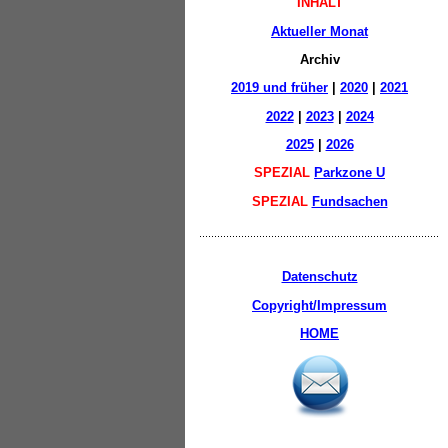
INHALT
Aktueller Monat
Archiv
2019 und früher
|
2020
|
2021
2022
|
2023
|
2024
2025
|
2026
SPEZIAL
Parkzone U
SPEZIAL
Fundsachen
Datenschutz
Copyright/Impressum
HOME