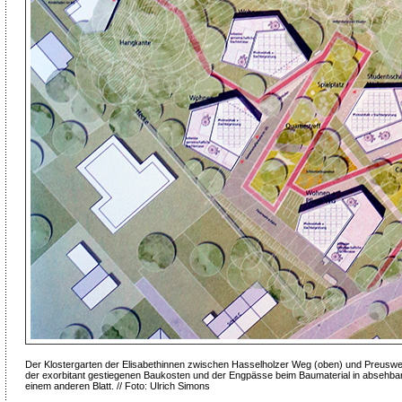
Der Klostergarten der Elisabethinnen zwischen Hasselholzer Weg (oben) und Preusweg
der exorbitant gestiegenen Baukosten und der Engpässe beim Baumaterial in absehbarer
einem anderen Blatt. // Foto: Ulrich Simons