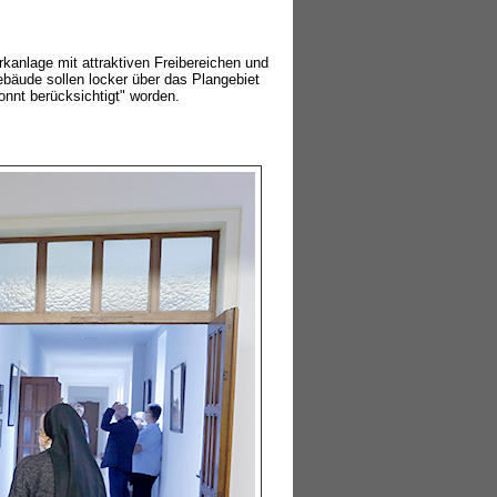
rkanlage mit attraktiven Freibereichen und
ebäude sollen locker über das Plangebiet
nnt berücksichtigt" worden.