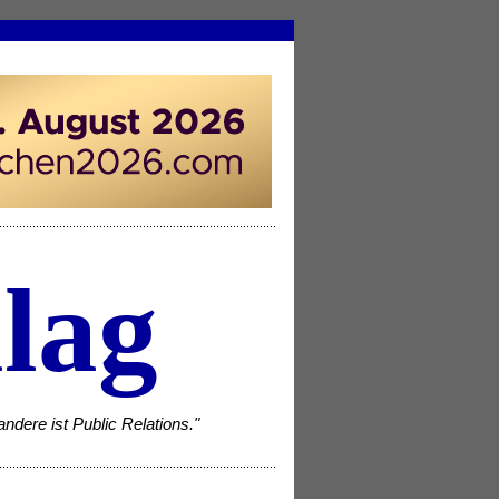
lag
ndere ist Public Relations."