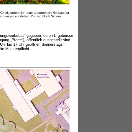
ünftig sollen hier unter anderem ein Neubau der
htungen entstehen. // Foto: Ulrich Simons
nungswerkstatt" gegeben, deren Ergebnisse
ng „Pforte“), öffentlich ausgestellt sind.
Uhr bis 17 Uhr geöffnet, donnerstags
die Maskenpflicht.