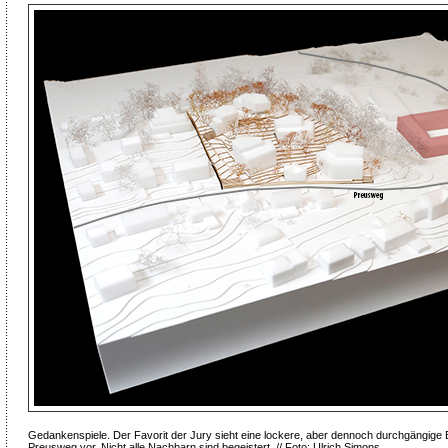
Gedankenspiele. Der Favorit der Jury sieht eine lockere, aber dennoch durchgängige
Preusweg vor. Nicht alle Nachbarn sind begeistert. // Foto: Ulrich Simons