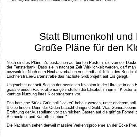
Statt Blumenkohl und K
Große Pläne für den Kl
Noch sind es Pläne. Zu bestaunen auf bunten Postern, die von der Decke
der Fensterbank. Dass sie in nächster Zeit Wirklichkeit werden, darf man 
bezweifeln. Nach dem Neubauvorhaben von Lindt auf Teilen des Bendplat
Lochnerstraße/Gartenstraße das nächste Großprojekt auf Eis gelegt.
Ungeachtet der seit Beginn der russichen Invasion in der Ukraine in de
grassierenden Fachkräftemangels stellen die Elisabethinnen im Kloster a
künftige Nutzung ihres Klostergartens vor.
Das herrliche Stück Grün soll "locker" bebaut werden, unter anderem soll
Bleibe finden. Denn der Orden braucht dringend Geld. Was Generaloberin 
Eröffnung der Ausstellung vor zahlreichen Gästen auf die griffige Formel 
Blumenkohl und Kartoffeln leben."
Die Nachbarn sehen derweil massive Verkehrsprobleme an der Ecke Preu