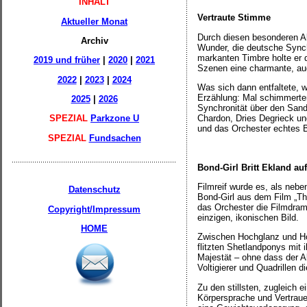
INHALT
Vertraute Stimme
Aktueller Monat
Durch diesen besonderen Ab
Archiv
Wunder, die deutsche Synch
markanten Timbre holte er 
2019 und früher
|
2020
|
2021
Szenen eine charmante, au
2022
|
2023
|
2024
Was sich dann entfaltete, 
Erzählung: Mal schimmerten
2025
|
2026
Synchronität über den Sand 
Chardon, Dries Degrieck u
SPEZIAL
Parkzone U
und das Orchester echtes B
SPEZIAL
Fundsachen
Bond-Girl Britt Ekland a
Filmreif wurde es, als neb
Datenschutz
Bond-Girl aus dem Film „Th
das Orchester die Filmdram
Copyright/Impressum
einzigen, ikonischen Bild.
HOME
Zwischen Hochglanz und Ho
flitzten Shetlandponys mit i
Majestät – ohne dass der A
Voltigierer und Quadrillen 
Zu den stillsten, zugleich 
Körpersprache und Vertrauen