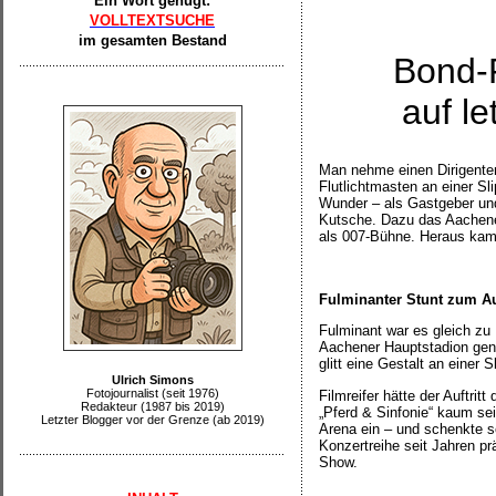
Ein Wort genügt:
VOLLTEXTSUCHE
im gesamten Bestand
Bond-F
auf le
Man nehme einen Dirigenten
Flutlichtmasten an einer Sl
Wunder – als Gastgeber und 
Kutsche. Dazu das Aachener
als 007-Bühne. Heraus kam 
Fulminanter Stunt zum Au
Fulminant war es gleich zu 
Aachener Hauptstadion gen
glitt eine Gestalt an einer 
Ulrich Simons
Fotojournalist (seit 1976)
Filmreifer hätte der Auftrit
Redakteur (1987 bis 2019)
„Pferd & Sinfonie“ kaum sei
Letzter Blogger vor der Grenze (ab 2019)
Arena ein – und schenkte s
Konzertreihe seit Jahren pr
Show.